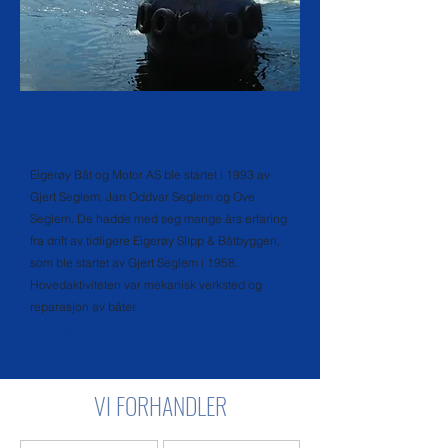
OM OSS
Eigerøy Båt og Motor AS ble startet i 1993 av
Gjert Seglem, Jan Oddvar Seglem og Ove
Seglem. De hadde med seg mange års erfaring
fra drift av tidligere Eigerøy Slipp & Båtbyggeri,
som ble startet av Gjert Seglem i 1958.
Hovedaktiviteten var mekanisk verksted og
reparasjon av båter.
LES MER
VI FORHANDLER