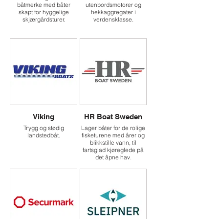
båtmerke med båter
utenbordsmotorer og
skapt for hyggelige
hekkaggregater i
skjærgårdsturer.
verdensklasse.
Viking
HR Boat Sweden
Trygg og stødig
Lager båter for de rolige
landstedbåt.
fisketurene med årer og
blikkstille vann, til
fartsglad kjøreglede på
det åpne hav.